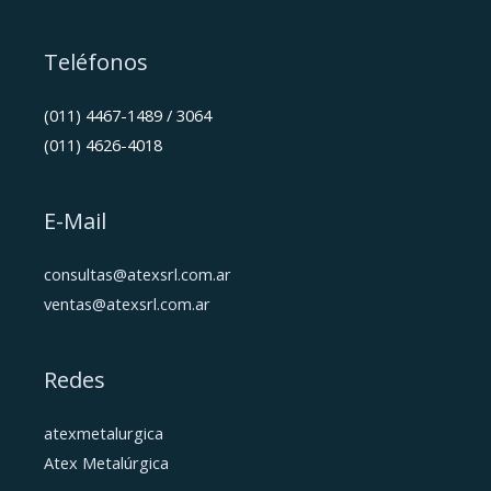
Teléfonos
(011) 4467-1489 / 3064
(011) 4626-4018
E-Mail
consultas@atexsrl.com.ar
ventas@atexsrl.com.ar
Redes
atexmetalurgica
Atex Metalúrgica