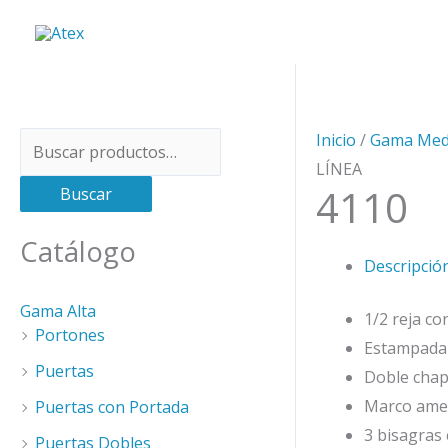
Ir
al
contenido
Inicio
/
Gama Med
B
LÍNEA
u
4110
Buscar
s
c
Catálogo
Descripció
a
r
Gama Alta
1/2 reja co
p
Portones
Estampada
o
Puertas
Doble chap
r
Marco amer
Puertas con Portada
:
3 bisagras
Puertas Dobles