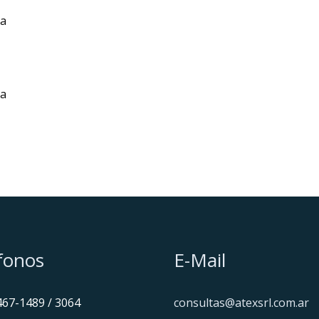
a
a
fonos
E-Mail
467-1489 / 3064
consultas@atexsrl.com.ar