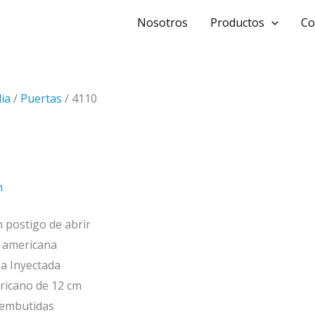
Nosotros
Productos
Co
ia
/
Puertas
/ 4110
n
n postigo de abrir
 americana
a Inyectada
icano de 12 cm
 embutidas