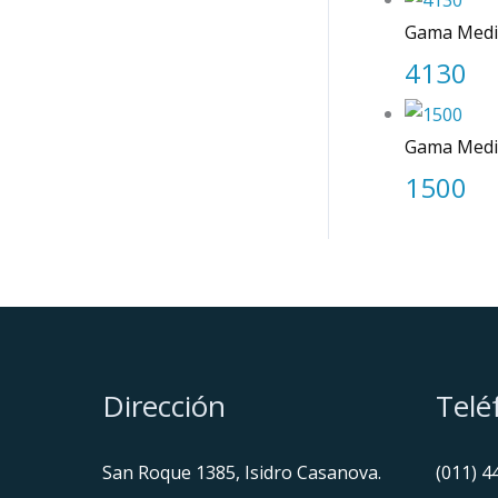
Gama Medi
4130
Gama Medi
1500
Dirección
Telé
San Roque 1385, Isidro Casanova.
(011) 4